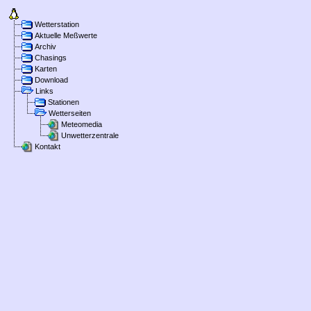
Wetterstation
Aktuelle Meßwerte
Archiv
Chasings
Karten
Download
Links
Stationen
Wetterseiten
Meteomedia
Unwetterzentrale
Kontakt